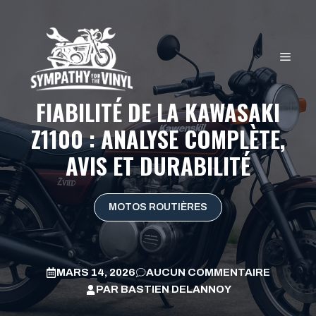
Aller
au
contenu
MEN
FIABILITÉ DE LA KAWASAKI
Z1100 : ANALYSE COMPLÈTE,
AVIS ET DURABILITÉ
MOTOS ROUTIÈRES
MARS 14, 2026
AUCUN COMMENTAIRE
PAR
BASTIEN DELANNOY