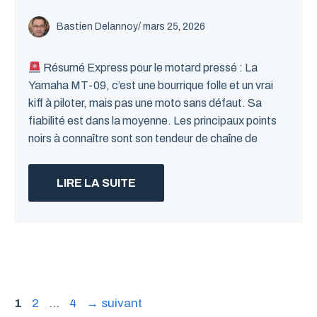
Bastien Delannoy
/ mars 25, 2026
Résumé Express pour le motard pressé : La
Yamaha MT-09, c’est une bourrique folle et un vrai
kiff à piloter, mais pas une moto sans défaut. Sa
fiabilité est dans la moyenne. Les principaux points
noirs à connaître sont son tendeur de chaîne de
LIRE LA SUITE
Page
Page
Page
1
2
…
4
→
suivant