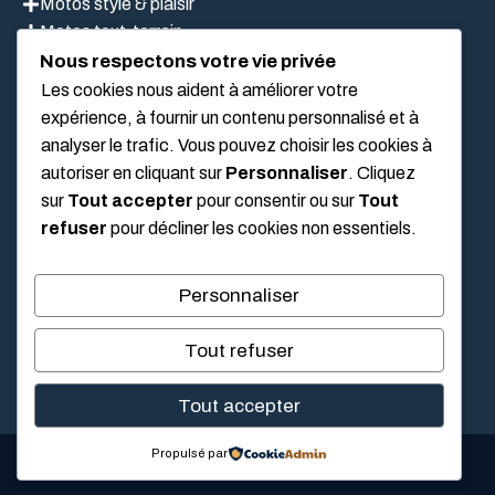
Motos style & plaisir
Motos tout-terrain
Scooter
Nous respectons votre vie privée
Les cookies nous aident à améliorer votre
expérience, à fournir un contenu personnalisé et à
analyser le trafic. Vous pouvez choisir les cookies à
LIEN UTILES
autoriser en cliquant sur
Personnaliser
. Cliquez
sur
Tout accepter
pour consentir ou sur
Tout
Mentions légales
refuser
pour décliner les cookies non essentiels.
À propos de nous
Politique de confidentialité
Personnaliser
Conditions Générales D’Utilisation
Tout refuser
Tout accepter
Propulsé par
© 2026 Sympathy for the Vinyl