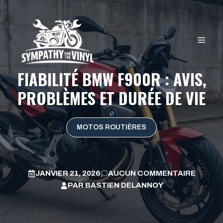
Aller
au
contenu
MEN
FIABILITÉ BMW F900R : AVIS,
PROBLÈMES ET DURÉE DE VIE
MOTOS ROUTIÈRES
JANVIER 21, 2026
AUCUN COMMENTAIRE
PAR
BASTIEN DELANNOY