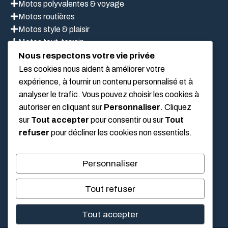
Motos polyvalentes & voyage
Motos routières
Motos style & plaisir
Motos tout-terrain
Scooter
Nous respectons votre vie privée
Les cookies nous aident à améliorer votre
expérience, à fournir un contenu personnalisé et à
LIEN UTILES
analyser le trafic. Vous pouvez choisir les cookies à
autoriser en cliquant sur
Personnaliser
. Cliquez
sur
Tout accepter
pour consentir ou sur
Tout
Mentions légales
refuser
pour décliner les cookies non essentiels.
À propos de nous
Politique de confidentialité
Personnaliser
Conditions Générales D’Utilisation
Tout refuser
Tout accepter