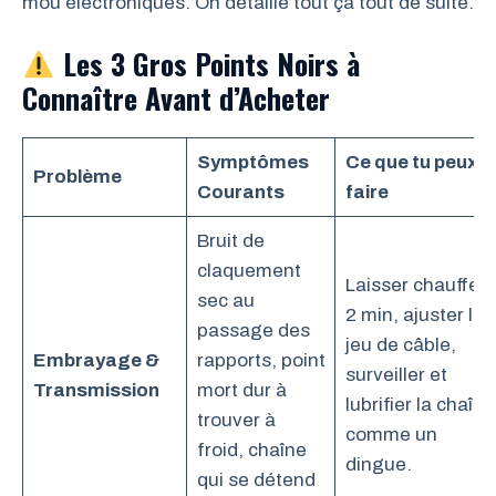
mou électroniques. On détaille tout ça tout de suite.
Les 3 Gros Points Noirs à
Connaître Avant d’Acheter
Symptômes
Ce que tu peux
Problème
Courants
faire
Bruit de
claquement
Laisser chauffer
sec au
2 min, ajuster le
passage des
jeu de câble,
Embrayage &
rapports, point
surveiller et
Transmission
mort dur à
lubrifier la chaîne
trouver à
comme un
froid, chaîne
dingue.
qui se détend