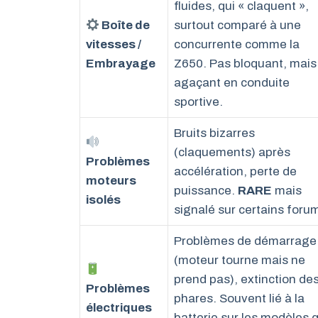
fluides, qui « claquent »,
Boîte de
surtout comparé à une
vitesses /
concurrente comme la
Embrayage
Z650. Pas bloquant, mais
agaçant en conduite
sportive.
Bruits bizarres
(claquements) après
Problèmes
accélération, perte de
moteurs
puissance.
RARE
mais
isolés
signalé sur certains foru
Problèmes de démarrage
(moteur tourne mais ne
prend pas), extinction de
Problèmes
phares. Souvent lié à la
électriques
batterie sur les modèles q