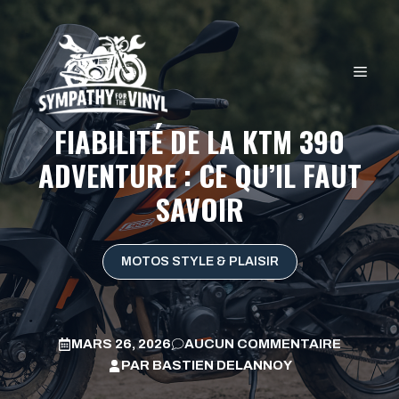
Aller
au
contenu
MEN
FIABILITÉ DE LA KTM 390
ADVENTURE : CE QU’IL FAUT
SAVOIR
MOTOS STYLE & PLAISIR
MARS 26, 2026
AUCUN COMMENTAIRE
PAR
BASTIEN DELANNOY