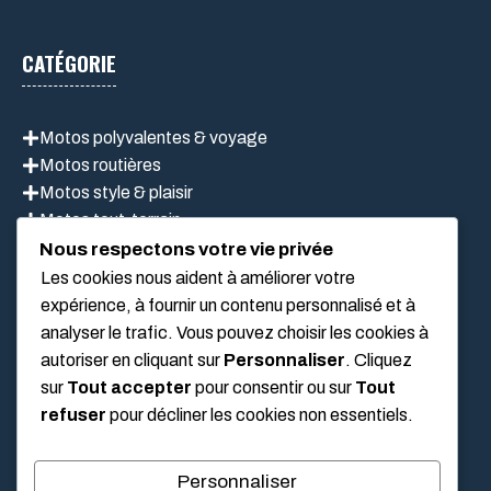
CATÉGORIE
Motos polyvalentes & voyage
Motos routières
Motos style & plaisir
Motos tout-terrain
Scooter
Nous respectons votre vie privée
Les cookies nous aident à améliorer votre
expérience, à fournir un contenu personnalisé et à
analyser le trafic. Vous pouvez choisir les cookies à
LIEN UTILES
autoriser en cliquant sur
Personnaliser
. Cliquez
sur
Tout accepter
pour consentir ou sur
Tout
Mentions légales
refuser
pour décliner les cookies non essentiels.
À propos de nous
Politique de confidentialité
Personnaliser