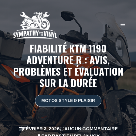
Aller
au
contenu
MEN
FIABILITÉ KTM 1190
ADVENTURE R : AVIS,
PROBLÈMES ET ÉVALUATION
SUR LA DURÉE
MOTOS STYLE & PLAISIR
FÉVRIER 3, 2026
AUCUN COMMENTAIRE