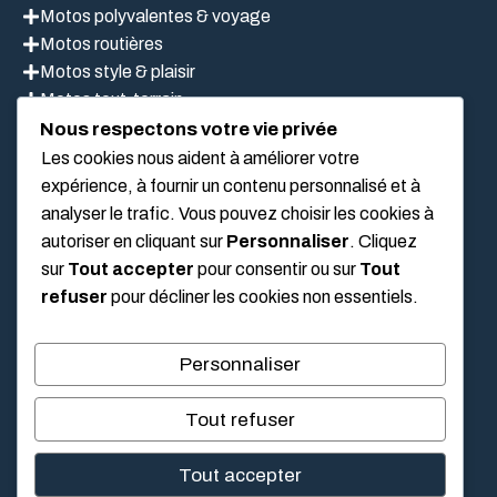
Motos polyvalentes & voyage
Motos routières
Motos style & plaisir
Motos tout-terrain
Scooter
Nous respectons votre vie privée
Les cookies nous aident à améliorer votre
expérience, à fournir un contenu personnalisé et à
analyser le trafic. Vous pouvez choisir les cookies à
LIEN UTILES
autoriser en cliquant sur
Personnaliser
. Cliquez
sur
Tout accepter
pour consentir ou sur
Tout
Mentions légales
refuser
pour décliner les cookies non essentiels.
À propos de nous
Politique de confidentialité
Personnaliser
Conditions Générales D’Utilisation
Tout refuser
Tout accepter