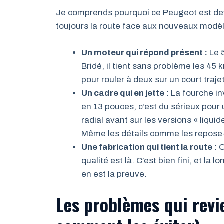
Je comprends pourquoi ce Peugeot est deven
toujours la route face aux nouveaux modèles
Un moteur qui répond présent :
Le 5
Bridé, il tient sans problème les 4
pour rouler à deux sur un court traje
Un cadre qui en jette :
La fourche inv
en 13 pouces, c’est du sérieux pour 
radial avant sur les versions « liqu
Même les détails comme les repose-
Une fabrication qui tient la route :
O
qualité est là. C’est bien fini, et l
en est la preuve.
Les problèmes qui rev