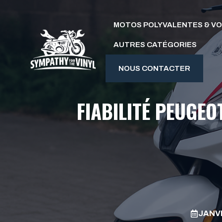
Aller
au
MOTOS POLYVALENTES & V
contenu
AUTRES CATÉGORIES
NOUS CONTACTER
FIABILITÉ PEUGEO
JANVI