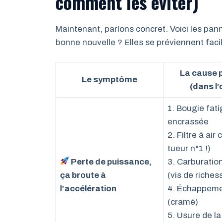
comment les éviter)
Maintenant, parlons concret. Voici les pann
bonne nouvelle ? Elles se préviennent fac
La cause 
Le symptôme
(dans l’
1. Bougie fat
encrassée
2. Filtre à air
tueur n°1 !)
Perte de puissance,
3. Carburatio
ça broute à
(vis de riches
l’accélération
4. Échappem
(cramé)
5. Usure de la