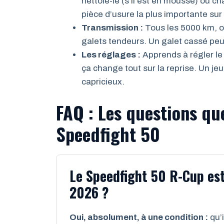
nettoie-le (s’il est en mousse) ou ch
pièce d’usure la plus importante sur
Transmission :
Tous les 5000 km, ouv
galets tendeurs. Un galet cassé peut
Les réglages :
Apprends à régler le 
ça change tout sur la reprise. Un j
capricieux.
FAQ : Les questions que
Speedfight 50
Le Speedfight 50 R-Cup est-
2026 ?
Oui, absolument, à une condition :
qu’i