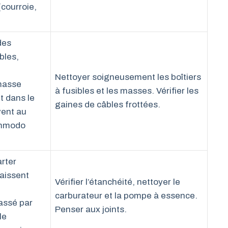
(courroie,
des
bles,
Nettoyer soigneusement les boîtiers
masse
à fusibles et les masses. Vérifier les
it dans le
gaines de câbles frottées.
vent au
ommodo
arter
laissent
Vérifier l’étanchéité, nettoyer le
carburateur et la pompe à essence.
assé par
Penser aux joints.
le