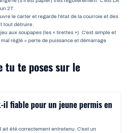
ange-le (s’il est papier) très régulièrement. C’est LA
 un 2T.
re le carter et regarde l’état de la courroie et des
 tout détruire.
jeu aux soupapes (les « tirettes »). C’est simple et
eu mal réglé = perte de puissance et démarrage
 tu te poses sur le
il fiable pour un jeune permis en
l ait été correctement entretenu. C’est un