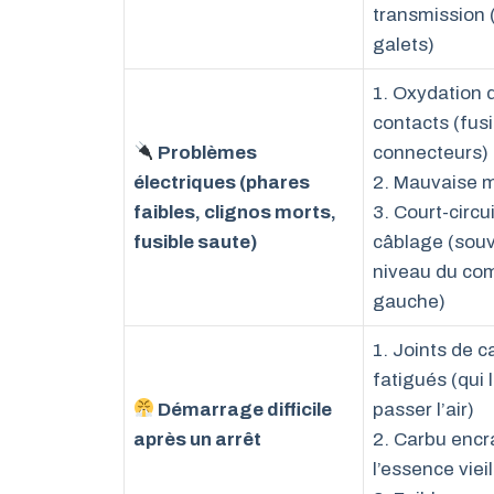
transmission 
galets)
1. Oxydation 
contacts (fusi
Problèmes
connecteurs)
électriques (phares
2. Mauvaise 
faibles, clignos morts,
3. Court-circu
fusible saute)
câblage (sou
niveau du c
gauche)
1. Joints de c
fatigués (qui 
Démarrage difficile
passer l’air)
après un arrêt
2. Carbu encr
l’essence vieil