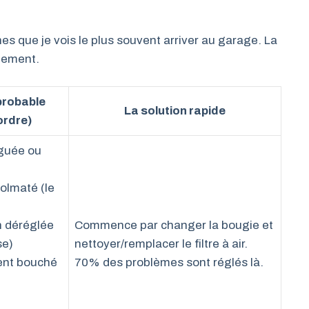
es que je vois le plus souvent arriver au garage. La
ilement.
probable
La solution rapide
ordre)
iguée ou
 colmaté (le
n déréglée
Commence par changer la bougie et
se)
nettoyer/remplacer le filtre à air.
ent bouché
70% des problèmes sont réglés là.