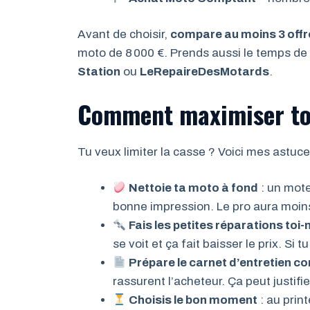
Avant de choisir,
compare au moins 3 offr
moto de 8 000 €. Prends aussi le temps de l
Station
ou
LeRepaireDesMotards
.
Comment maximiser ton
Tu veux limiter la casse ? Voici mes astuc
Nettoie ta moto à fond
: un mot
bonne impression. Le pro aura moin
Fais les petites réparations to
se voit et ça fait baisser le prix. Si 
Prépare le carnet d’entretien c
rassurent l’acheteur. Ça peut justifie
Choisis le bon moment
: au prin