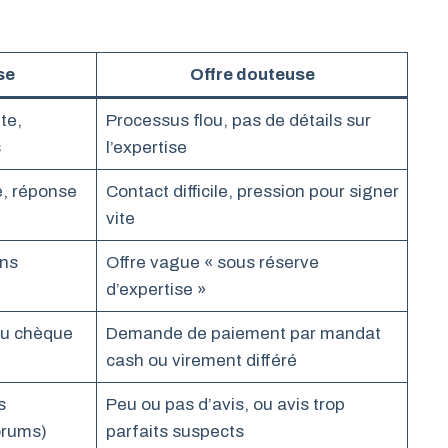
se
Offre douteuse
te,
Processus flou, pas de détails sur
s
l’expertise
e, réponse
Contact difficile, pression pour signer
vite
ans
Offre vague « sous réserve
e
d’expertise »
ou chèque
Demande de paiement par mandat
cash ou virement différé
s
Peu ou pas d’avis, ou avis trop
orums)
parfaits suspects