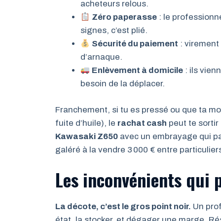
acheteurs relous.
Zéro paperasse
: le professionne
signes, c’est plié.
Sécurité du paiement
: virement
d’arnaque.
Enlèvement à domicile
: ils vie
besoin de la déplacer.
Franchement, si tu es pressé ou que ta m
fuite d’huile), le
rachat cash
peut te sortir
Kawasaki Z650
avec un embrayage qui patina
galéré à la vendre 3 000 € entre particulier
Les inconvénients qui 
La décote, c’est le gros point noir.
Un prof
état, la stocker, et dégager une marge. Ré