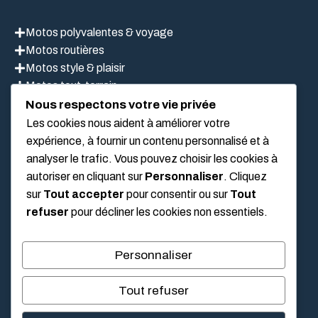
Motos polyvalentes & voyage
Motos routières
Motos style & plaisir
Motos tout-terrain
Scooter
Nous respectons votre vie privée
Les cookies nous aident à améliorer votre
expérience, à fournir un contenu personnalisé et à
analyser le trafic. Vous pouvez choisir les cookies à
LIEN UTILES
autoriser en cliquant sur
Personnaliser
. Cliquez
sur
Tout accepter
pour consentir ou sur
Tout
Mentions légales
refuser
pour décliner les cookies non essentiels.
À propos de nous
Politique de confidentialité
Personnaliser
Conditions Générales D’Utilisation
Tout refuser