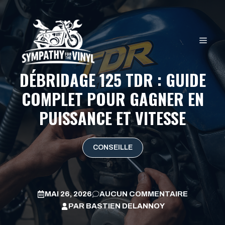
Aller
au
contenu
MEN
DÉBRIDAGE 125 TDR : GUIDE
COMPLET POUR GAGNER EN
PUISSANCE ET VITESSE
CONSEILLE
MAI 26, 2026
AUCUN COMMENTAIRE
PAR
BASTIEN DELANNOY