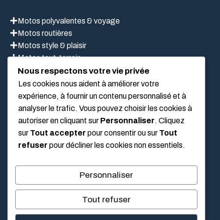
Motos polyvalentes & voyage
Motos routières
Motos style & plaisir
Motos tout-terrain
Scooter
Nous respectons votre vie privée
Les cookies nous aident à améliorer votre
expérience, à fournir un contenu personnalisé et à
LIEN UTILES
analyser le trafic. Vous pouvez choisir les cookies à
autoriser en cliquant sur
Personnaliser
. Cliquez
sur
Tout accepter
pour consentir ou sur
Tout
Mentions légales
refuser
pour décliner les cookies non essentiels.
À propos de nous
Politique de confidentialité
Personnaliser
Conditions Générales D’Utilisation
Tout refuser