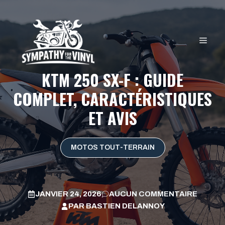
Aller
au
contenu
MEN
KTM 250 SX-F : GUIDE
COMPLET, CARACTÉRISTIQUES
ET AVIS
MOTOS TOUT-TERRAIN
JANVIER 24, 2026
AUCUN COMMENTAIRE
PAR
BASTIEN DELANNOY