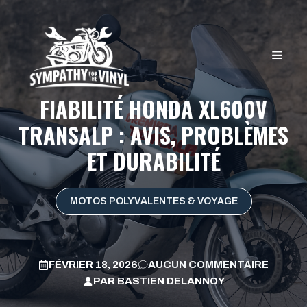
Aller
au
contenu
MEN
FIABILITÉ HONDA XL600V
TRANSALP : AVIS, PROBLÈMES
ET DURABILITÉ
MOTOS POLYVALENTES & VOYAGE
FÉVRIER 18, 2026
AUCUN COMMENTAIRE
PAR
BASTIEN DELANNOY