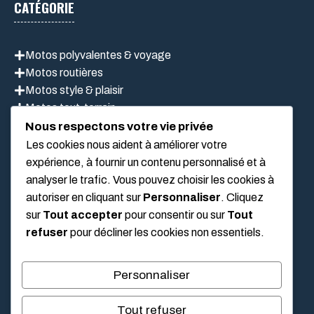
CATÉGORIE
Motos polyvalentes & voyage
Motos routières
Motos style & plaisir
Motos tout-terrain
Scooter
Nous respectons votre vie privée
Les cookies nous aident à améliorer votre
expérience, à fournir un contenu personnalisé et à
analyser le trafic. Vous pouvez choisir les cookies à
LIEN UTILES
autoriser en cliquant sur
Personnaliser
. Cliquez
sur
Tout accepter
pour consentir ou sur
Tout
Mentions légales
refuser
pour décliner les cookies non essentiels.
À propos de nous
Politique de confidentialité
Personnaliser
Conditions Générales D’Utilisation
Tout refuser