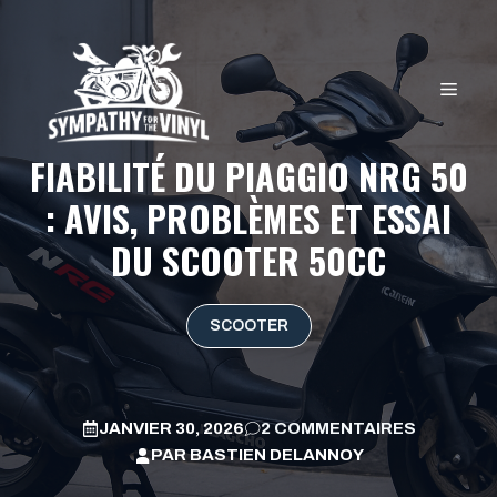
Aller
au
contenu
MEN
FIABILITÉ DU PIAGGIO NRG 50
: AVIS, PROBLÈMES ET ESSAI
DU SCOOTER 50CC
SCOOTER
JANVIER 30, 2026
2 COMMENTAIRES
PAR
BASTIEN DELANNOY