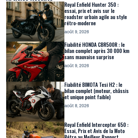
Royal Enfield Hunter 350 :
essai, prix et avis sur le
roadster urbain agile au style
rétro-moderne
août 9, 2026
Fiabilité HONDA CBR500R : le
bilan complet après 30 000 km
sans mauvaise surprise
août 9, 2026
Fiabilité BIMOTA Tesi H2 : le
bilan complet (moteur, châssis
et unique point faible)
août 8, 2026
Royal Enfield Interceptor 650 :
Essai, Prix et Avis de la Moto
Rétro au Meilleur Rapport