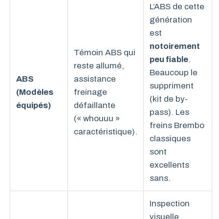
L’ABS de cette
génération
est
notoirement
Témoin ABS qui
peu fiable
.
reste allumé,
Beaucoup le
ABS
assistance
suppriment
(Modèles
freinage
(kit de by-
équipés)
défaillante
pass). Les
(« whouuu »
freins Brembo
caractéristique).
classiques
sont
excellents
sans.
Inspection
visuelle