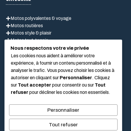
Motos polyvalentes & voyage
Motos routières
Motos style & plaisir
Motos tout-terrain
Scooter
Nous respectons votre vie privée
Les cookies nous aident à améliorer votre
expérience, à fournir un contenu personnalisé et à
analyser le trafic. Vous pouvez choisir les cookies à
LIEN UTILES
autoriser en cliquant sur
Personnaliser
. Cliquez
sur
Tout accepter
pour consentir ou sur
Tout
Mentions légales
refuser
pour décliner les cookies non essentiels.
À propos de nous
Politique de confidentialité
Personnaliser
Conditions Générales D’Utilisation
Tout refuser