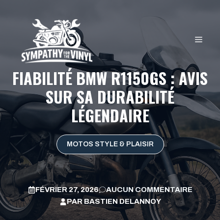
Aller
au
contenu
MEN
FIABILITÉ BMW R1150GS : AVIS
SUR SA DURABILITÉ
LÉGENDAIRE
MOTOS STYLE & PLAISIR
FÉVRIER 27, 2026
AUCUN COMMENTAIRE
PAR
BASTIEN DELANNOY