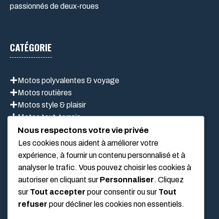
passionnés de deux-roues
CATÉGORIE
Motos polyvalentes & voyage
Motos routières
Motos style & plaisir
Motos tout-terrain
Scooter
Nous respectons votre vie privée
Les cookies nous aident à améliorer votre
expérience, à fournir un contenu personnalisé et à
LIEN UTILES
analyser le trafic. Vous pouvez choisir les cookies à
autoriser en cliquant sur
Personnaliser
. Cliquez
sur
Tout accepter
pour consentir ou sur
Tout
Mentions légales
refuser
pour décliner les cookies non essentiels.
À propos de nous