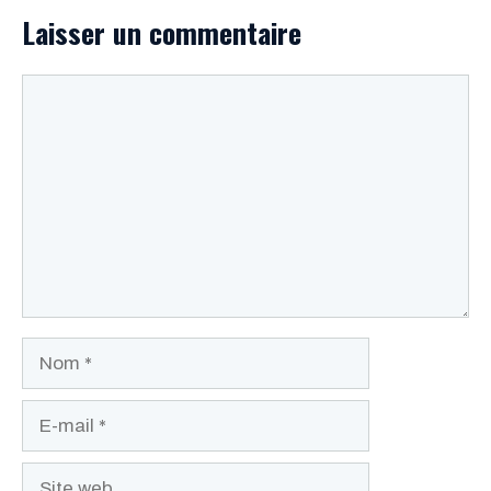
Laisser un commentaire
Commentaire
Nom
E-
mail
Site