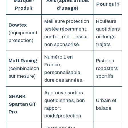
Marque /
Avis (après 6 mois
Pour qui ?
Produit
d’usage)
Meilleure protection
Rouleurs
Bowtex
testée récemment,
quotidiens
(équipement
confort réel – essai
ou longs
protection)
non sponsorisé.
trajets
Numéro 1 en
Matt Racing
Piste ou
France,
(combinaison
roadsters
personnalisable,
sur mesure)
sportifs
dure des années.
Approuvé sorties
SHARK
quotidiennes, bon
Urbain et
Spartan GT
rapport
balade
Pro
poids/protection.