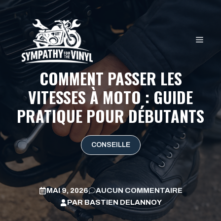
Aller
au
contenu
MEN
COMMENT PASSER LES
VITESSES À MOTO : GUIDE
PRATIQUE POUR DÉBUTANTS
CONSEILLE
MAI 9, 2026
AUCUN COMMENTAIRE
PAR
BASTIEN DELANNOY