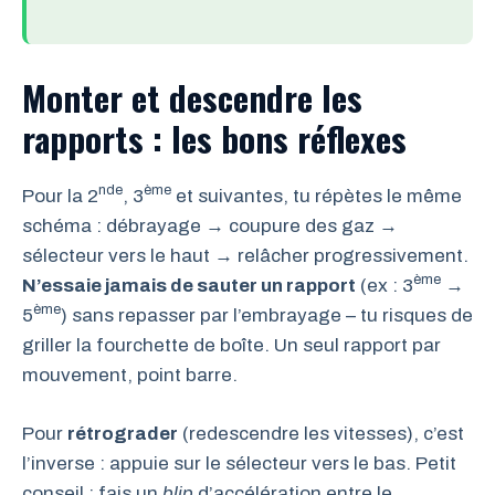
Monter et descendre les
rapports : les bons réflexes
nde
ème
Pour la 2
, 3
et suivantes, tu répètes le même
schéma : débrayage → coupure des gaz →
sélecteur vers le haut → relâcher progressivement.
ème
N’essaie jamais de sauter un rapport
(ex : 3
→
ème
5
) sans repasser par l’embrayage – tu risques de
griller la fourchette de boîte. Un seul rapport par
mouvement, point barre.
Pour
rétrograder
(redescendre les vitesses), c’est
l’inverse : appuie sur le sélecteur vers le bas. Petit
conseil : fais un
blip
d’accélération entre le