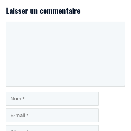
Laisser un commentaire
Commentaire
Nom
E-
mail
Site