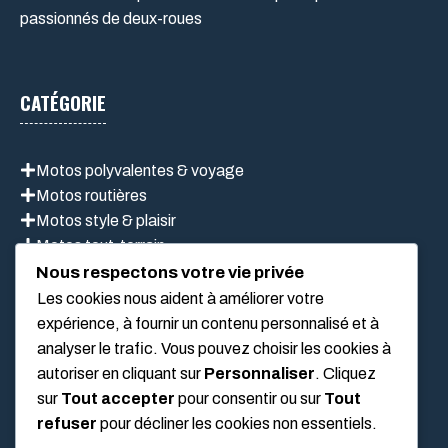
passionnés de deux-roues
CATÉGORIE
Motos polyvalentes & voyage
Motos routières
Motos style & plaisir
Motos tout-terrain
Scooter
Nous respectons votre vie privée
Les cookies nous aident à améliorer votre
expérience, à fournir un contenu personnalisé et à
LIEN UTILES
analyser le trafic. Vous pouvez choisir les cookies à
autoriser en cliquant sur
Personnaliser
. Cliquez
sur
Tout accepter
pour consentir ou sur
Tout
Mentions légales
refuser
pour décliner les cookies non essentiels.
À propos de nous