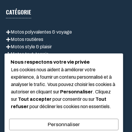
CATÉGORIE
Motos polyvalentes & voyage
Motos routières
Motos style & plaisir
Motos tout-terrain
Scooter
Nous respectons votre vie privée
Les cookies nous aident à améliorer votre
expérience, à fournir un contenu personnalisé et à
analyser le trafic. Vous pouvez choisir les cookies à
LIEN UTILES
autoriser en cliquant sur
Personnaliser
. Cliquez
sur
Tout accepter
pour consentir ou sur
Tout
Mentions légales
refuser
pour décliner les cookies non essentiels.
À propos de nous
Politique de confidentialité
Personnaliser
Conditions Générales D’Utilisation