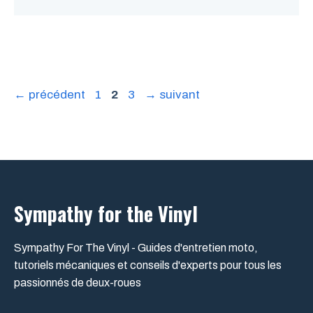
Page
Page
Page
←
précédent
1
2
3
→
suivant
Sympathy for the Vinyl
Sympathy For The Vinyl - Guides d'entretien moto,
tutoriels mécaniques et conseils d'experts pour tous les
passionnés de deux-roues