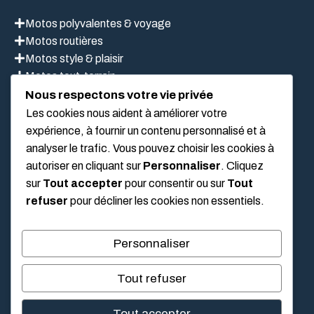
Motos polyvalentes & voyage
Motos routières
Motos style & plaisir
Motos tout-terrain
Scooter
Nous respectons votre vie privée
Les cookies nous aident à améliorer votre
expérience, à fournir un contenu personnalisé et à
LIEN UTILES
analyser le trafic. Vous pouvez choisir les cookies à
autoriser en cliquant sur
Personnaliser
. Cliquez
sur
Tout accepter
pour consentir ou sur
Tout
Mentions légales
refuser
pour décliner les cookies non essentiels.
À propos de nous
Politique de confidentialité
Personnaliser
Conditions Générales D’Utilisation
Tout refuser
Tout accepter