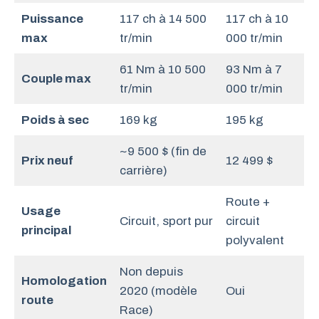
Puissance
117 ch à 14 500
117 ch à 10
max
tr/min
000 tr/min
61 Nm à 10 500
93 Nm à 7
Couple max
tr/min
000 tr/min
Poids à sec
169 kg
195 kg
~9 500 $ (fin de
Prix neuf
12 499 $
carrière)
Route +
Usage
Circuit, sport pur
circuit
principal
polyvalent
Non depuis
Homologation
2020 (modèle
Oui
route
Race)