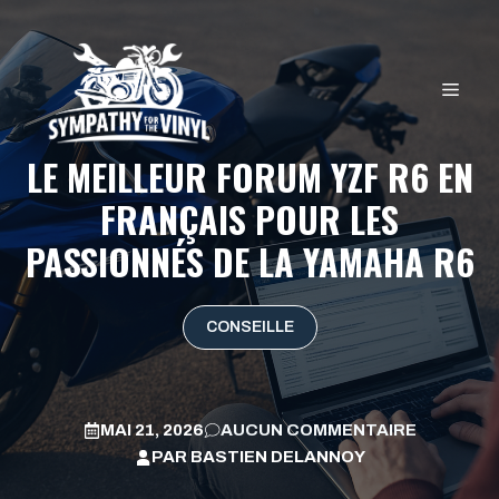
Aller
au
contenu
MEN
LE MEILLEUR FORUM YZF R6 EN
FRANÇAIS POUR LES
PASSIONNÉS DE LA YAMAHA R6
CONSEILLE
MAI 21, 2026
AUCUN COMMENTAIRE
PAR
BASTIEN DELANNOY