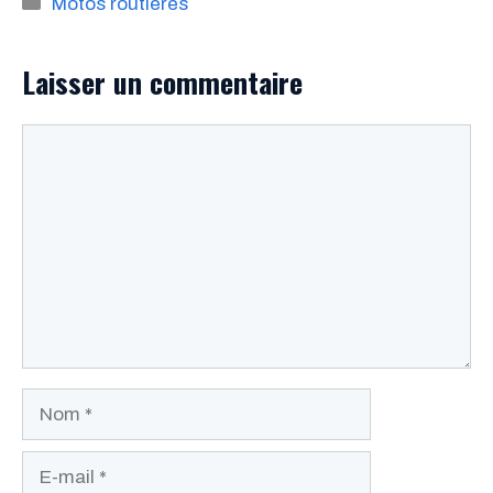
Catégories
Motos routières
Laisser un commentaire
Commentaire
Nom
E-