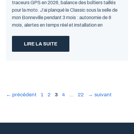
traceurs GPS en 2026, balance des boîtiers taillés
pour la moto. J’ai planqué le Classic sous la selle de
mon Bonneville pendant 3 mois : autonomie de 6
mois, alertes en temps réel et installation en
LIRE LA SUITE
Page
Page
Page
Page
Page
←
précédent
1
2
3
4
…
22
→
suivant