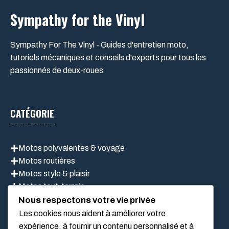
Sympathy for the Vinyl
Sympathy For The Vinyl - Guides d'entretien moto,
tutoriels mécaniques et conseils d'experts pour tous les
passionnés de deux-roues
CATÉGORIE
Motos polyvalentes & voyage
Motos routières
Motos style & plaisir
Motos tout-terrain
Scooter
Nous respectons votre vie privée
Les cookies nous aident à améliorer votre
expérience, à fournir un contenu personnalisé et à