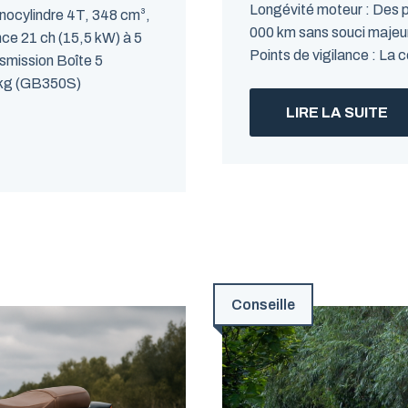
Longévité moteur : Des p
ocylindre 4T, 348 cm³,
000 km sans souci majeur,
ance 21 ch (15,5 kW) à 5
Points de vigilance : La c
smission Boîte 5
8 kg (GB350S)
LIRE LA SUITE
Conseille