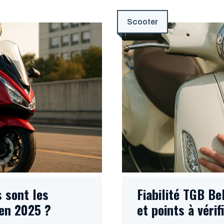
Scooter
s sont les
Fiabilité TGB Bel
en 2025 ?
et points à vérif