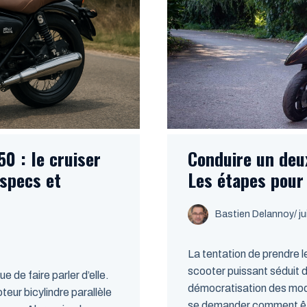
50 : le cruiser
Conduire un deu
 specs et
Les étapes pour 
Bastien Delannoy
/ j
La tentation de prendre 
scooter puissant séduit d
 de faire parler d’elle.
démocratisation des modè
teur bicylindre parallèle
se demander comment être