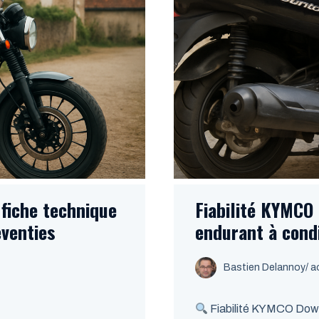
 fiche technique
Fiabilité KYMCO
eventies
endurant à condi
Bastien Delannoy
/ a
Fiabilité KYMCO Downt