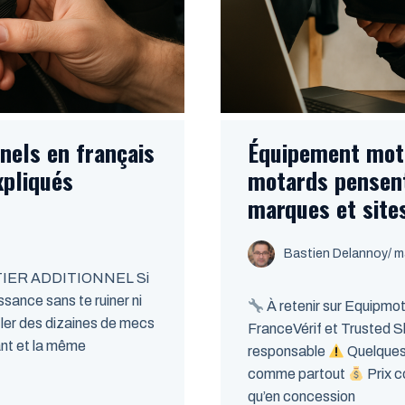
nnels en français
Équipement moto
expliqués
motards pensent
marques et site
Bastien Delannoy
/ m
IER ADDITIONNEL Si
ssance sans te ruiner ni
À retenir sur Equipmo
filer des dizaines de mecs
FranceVérif et Trusted 
ant et la même
responsable
Quelques 
comme partout
Prix c
qu’en concession